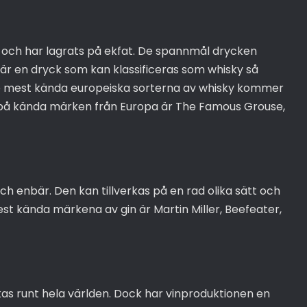
l och har lagrats på ekfat. De spannmål drycken
n är en dryck som kan klassificeras som whisky så
 De mest kända europeiska sorterna av whisky kommer
l på kända märken från Europa är The Famous Grouse,
och enbär. Den kan tillverkas på en rad olika sätt och
st kända märkena av gin är Martin Miller, Beefeater,
rkas runt hela världen. Dock har vinproduktionen en