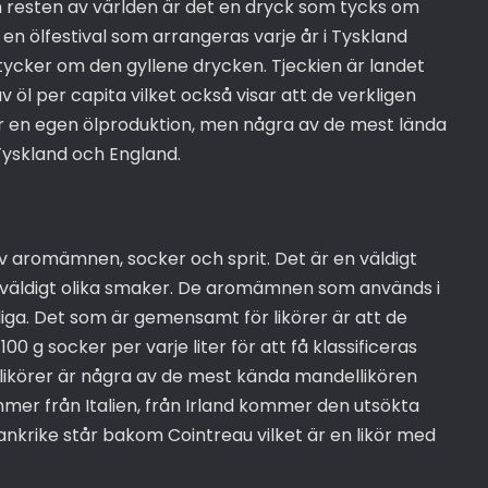
n resten av världen är det en dryck som tycks om
en ölfestival som arrangeras varje år i Tyskland
n tycker om den gyllene drycken. Tjeckien är landet
öl per capita vilket också visar att de verkligen
ar en egen ölproduktion, men några av de mest lända
yskland och England.
av aromämnen, socker och sprit. Det är en väldigt
väldigt olika smaker. De aromämnen som används i
liga. Det som är gemensamt för likörer är att de
0 g socker per varje liter för att få klassificeras
a likörer är några av de mest kända mandellikören
mer från Italien, från Irland kommer den utsökta
Frankrike står bakom Cointreau vilket är en likör med