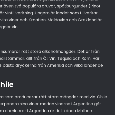
 har även två populära druvor, spätburgunder (Pinot
 vintillverkning. Ungern är landet som tillverkar
 vita viner och Kroatien, Moldavien och Grekland är
gder vin.
nsumerar rätt stora alkoholmängder. Det är från
rstammar, allt från Öl, Vin, Tequila och Rom. Här
de bästa dryckerna från Amerika och vilka länder de
hile
ika som producerar rätt stora mängder med vin. Chile
t exponera sina viner medan vinerna i Argentina går
som dominerar i Argentina är det kända Malbec.