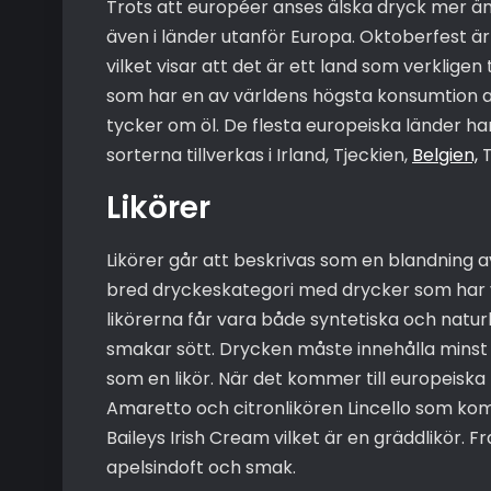
Trots att européer anses älska dryck mer ä
även i länder utanför Europa. Oktoberfest är 
vilket visar att det är ett land som verklige
som har en av världens högsta konsumtion av 
tycker om öl. De flesta europeiska länder h
sorterna tillverkas i Irland, Tjeckien,
Belgien,
T
Likörer
Likörer går att beskrivas som en blandning 
bred dryckeskategori med drycker som har 
likörerna får vara både syntetiska och natur
smakar sött. Drycken måste innehålla minst 10
som en likör. När det kommer till europeisk
Amaretto och citronlikören Lincello som kom
Baileys Irish Cream vilket är en gräddlikör. 
apelsindoft och smak.