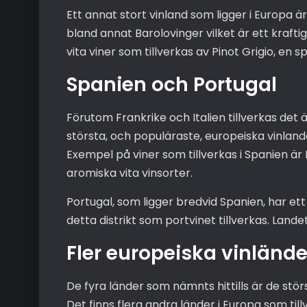
Ett annat stort vinland som ligger i Europa är 
bland annat Barolovinger vilket är ett krafti
vita viner som tillverkas av Pinot Grigio, en sp
Spanien och Portugal
Förutom Frankrike och Italien tillverkas det ä
största, och populäraste, europeiska vinland
Exempel på viner som tillverkas i Spanien är 
aromiska vita vinsorter.
Portugal, som ligger bredvid Spanien, har ett a
detta distrikt som portvinet tillverkas. Land
Fler europeiska vinlände
De fyra länder som nämnts hittills är de stör
Det finns flera andra länder i Europa som til