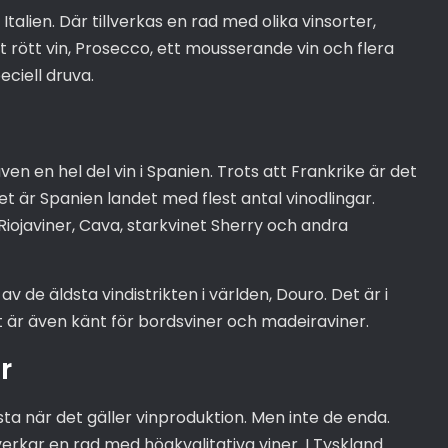
Italien. Där tillverkas en rad med olika vinsorter,
gt rött vin, Prosecco, ett mousserande vin och flera
eciell druva.
ven en hel del vin i Spanien. Trots att Frankrike är det
et är Spanien landet med flest antal vinodlingar.
Riojaviner, Cava, starkvinet Sherry och andra
v de äldsta vindistrikten i världen, Douro. Det är i
et är även känt för bordsviner och madeiraviner.
r
sta när det gäller vinproduktion. Men inte de enda.
lverkar en rad med högkvalitativa viner. I Tyskland