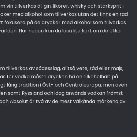
vin tillverkas öl, gin, likörer, whisky och starksprit i
ycker med alkohol som tillverkas utan det finns en rad
att fokusera på de drycker med alkohol som tillverkas
världen. Här nedan kan du läsa lite kort om de olika
 tillverkas av sädesslag, alltså vete, råd eller majs,
kallas för vodka måste drycken ha en alkoholhalt på
igt lång tradition i Öst- och Centraleuropa, men även
olen samt Ryssland och idag används vodkan främst
ff och Absolut är två av de mest välkända märkena av