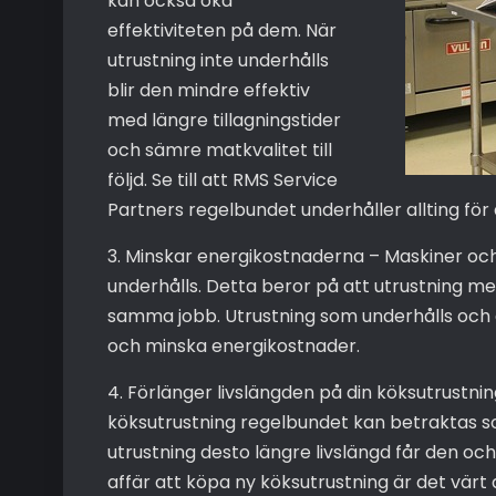
kan också öka
effektiviteten på dem. När
utrustning inte underhålls
blir den mindre effektiv
med längre tillagningstider
och sämre matkvalitet till
följd. Se till att RMS Service
Partners regelbundet underhåller allting för 
3. Minskar energikostnaderna – Maskiner oc
underhålls. Detta beror på att utrustning me
samma jobb. Utrustning som underhålls och ä
och minska energikostnader.
4. Förlänger livslängden på din köksutrustnin
köksutrustning regelbundet kan betraktas so
utrustning desto längre livslängd får den och 
affär att köpa ny köksutrustning är det vär