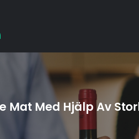
bistrostella.se
Allt om maträtter, drycker och dieter
e Mat Med Hjälp Av Stor