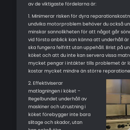
av de viktigaste fördelarna är:
1. Minimerar risken för dyra reparationskostna
undvika motorproblem behöver du också und
minskar sannolikheten för att något går sön
vid första anblick kan känna att underhåll är
ska fungera felfritt utan uppehåll. Brist på un
köket och att du inte kan servera vissa maträ
mycket pengar i intäkter tills problemet är l
kostar mycket mindre än större reparationer
2. Effektiviserar
matlagningen i köket –
Regelbundet underhåll av
maskiner och utrustning i
köket förebygger inte bara
slitage och skador, utan